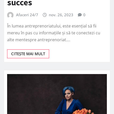
succes
Afaceri 24/7
nov. 26, 2023
0
În lumea antreprenoriatului, este esențial să fii
mereu în pas cu informațiile și să te conectezi cu
alte mentespre antreprenoriat.…
CITEȘTE MAI MULT