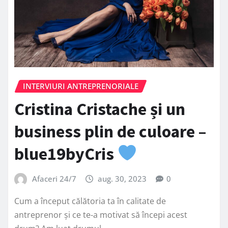
INTERVIURI ANTREPRENORIALE
Cristina Cristache și un
business plin de culoare –
blue19byCris
Afaceri 24/7
aug. 30, 2023
0
Cum a început călătoria ta în calitate de
antreprenor și ce te-a motivat să începi acest