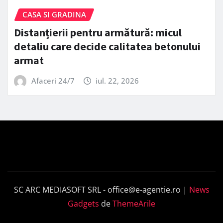
CASA SI GRADINA
Distanțierii pentru armătură: micul
detaliu care decide calitatea betonului
armat
Afaceri 24/7
iul. 22, 2026
SC ARC MEDIASOFT SRL -
office@e-agentie.ro
|
News
Gadgets
de
ThemeArile