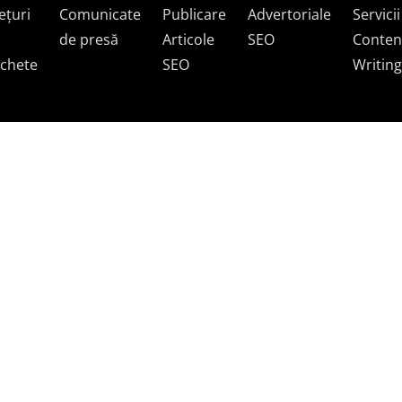
ețuri
Comunicate
Publicare
Advertoriale
Servicii
de presă
Articole
SEO
Conten
chete
SEO
Writing