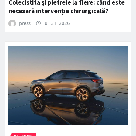
Colecistita și pietrele la fiere: când este
necesară intervenția chirurgicală?
press
iul. 31, 2026