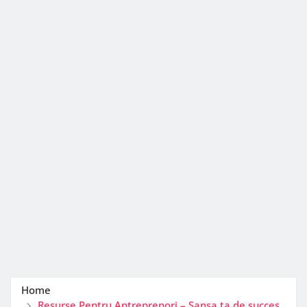
Home
Resurse Pentru Antreprenori – Sansa ta de succes