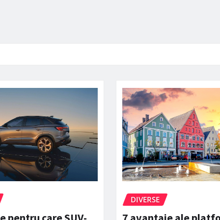
DIVERSE
e pentru care SUV-
7 avantaje ale platf