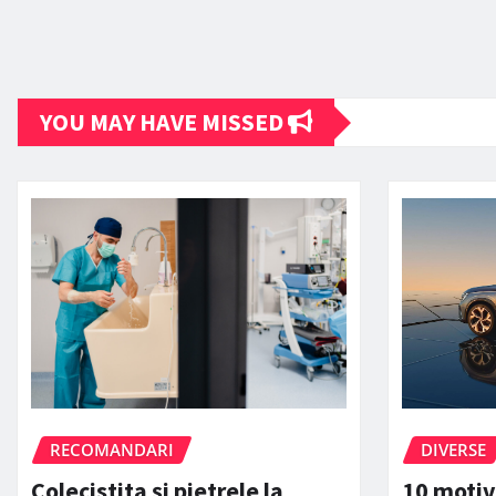
YOU MAY HAVE MISSED
RECOMANDARI
DIVERSE
Colecistita și pietrele la
10 motiv