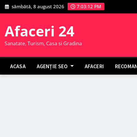
Skip
sâmbătă, 8 august 2026
7:03:13 PM
to
content
Afaceri 24
Sanatate, Turism, Casa si Gradina
ACASA
AGENȚIE SEO
AFACERI
RECOMAN