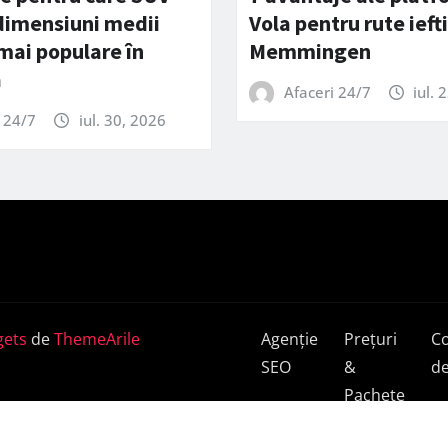
 dimensiuni medii
Vola pentru rute ieft
 mai populare în
Memmingen
a
Afaceri 24/7
iul. 
 24/7
iul. 30, 2026
ets
de
ThemeArile
Agenție
Prețuri
C
SEO
&
de
Pachete