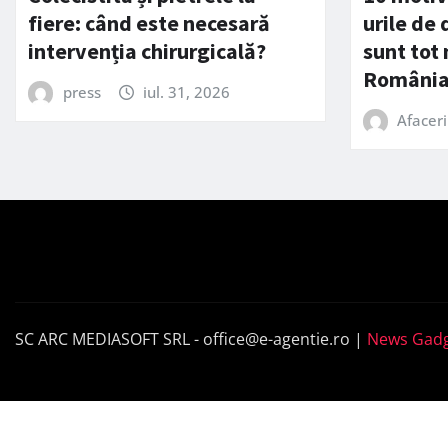
fiere: când este necesară
urile de
intervenția chirurgicală?
sunt tot
Români
press
iul. 31, 2026
Afaceri
SC ARC MEDIASOFT SRL -
office@e-agentie.ro
|
News Gadg