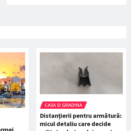
CASA SI GRADINA
Distanțierii pentru armătură:
micul detaliu care decide
ormei