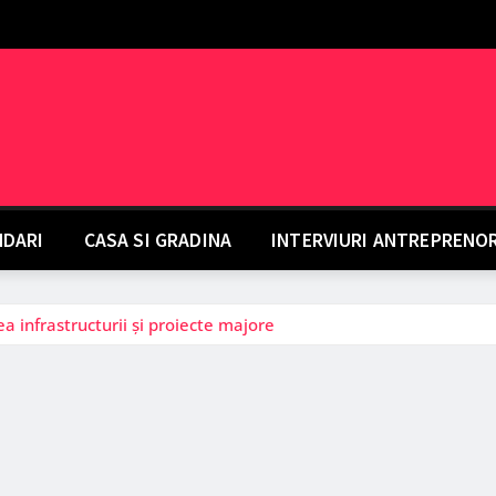
DARI
CASA SI GRADINA
INTERVIURI ANTREPRENO
a infrastructurii și proiecte majore