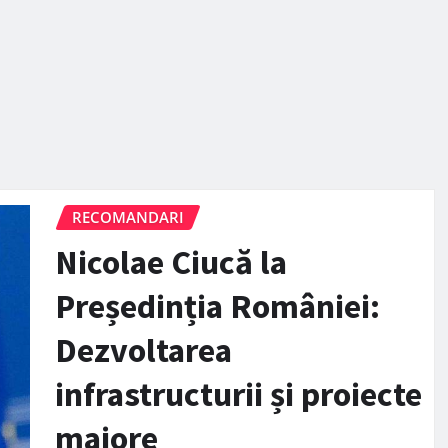
RECOMANDARI
Nicolae Ciucă la
Președinția României:
Dezvoltarea
infrastructurii și proiecte
majore