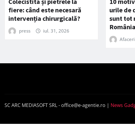
Colecistita și pietrele la
10 motiv
fiere: când este necesară
urile de
intervenția chirurgicală?
sunt tot
Români
press
iul. 31, 2026
Afaceri
SC ARC MEDIASOFT SRL -
office@e-agentie.ro
|
News Gadg