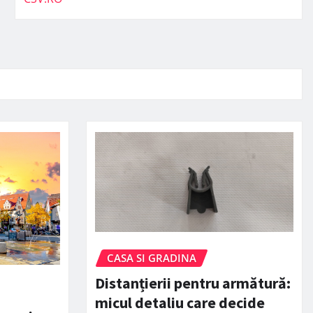
CASA SI GRADINA
Distanțierii pentru armătură:
micul detaliu care decide