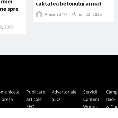
ormei
calitatea betonului armat
ine spre
Afaceri 24/7
iul. 22, 2026
22, 2026
omunicate
Publicare
Advertoriale
Servicii
Campa
 presă
Articole
SEO
Content
Backl
SEO
Writing
& Gue
Post