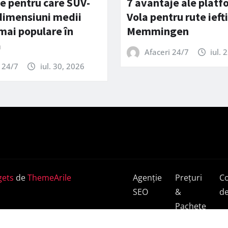
e pentru care SUV-
7 avantaje ale platf
 dimensiuni medii
Vola pentru rute ieft
 mai populare în
Memmingen
a
Afaceri 24/7
iul. 
 24/7
iul. 30, 2026
ets
de
ThemeArile
Agenție
Prețuri
C
SEO
&
de
Pachete