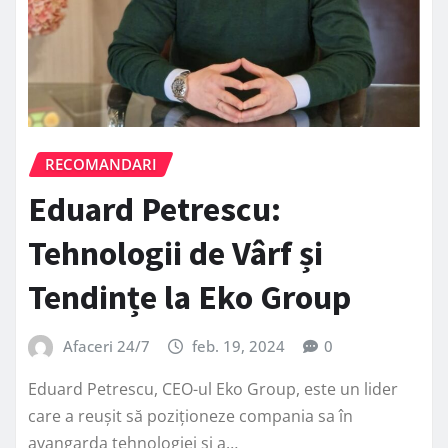
RECOMANDARI
Eduard Petrescu:
Tehnologii de Vârf și
Tendințe la Eko Group
Afaceri 24/7
feb. 19, 2024
0
Eduard Petrescu, CEO-ul Eko Group, este un lider
care a reușit să poziționeze compania sa în
avangarda tehnologiei și a…