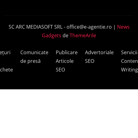
SC ARC MEDIASOFT SRL -
office@e-agentie.ro
|
News
Gadgets
de
ThemeArile
ețuri
Comunicate
Publicare
Advertoriale
Servicii
de presă
Articole
SEO
Conten
chete
SEO
Writing