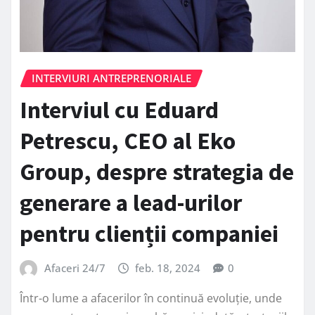
INTERVIURI ANTREPRENORIALE
Interviul cu Eduard
Petrescu, CEO al Eko
Group, despre strategia de
generare a lead-urilor
pentru clienții companiei
Afaceri 24/7
feb. 18, 2024
0
Într-o lume a afacerilor în continuă evoluție, unde