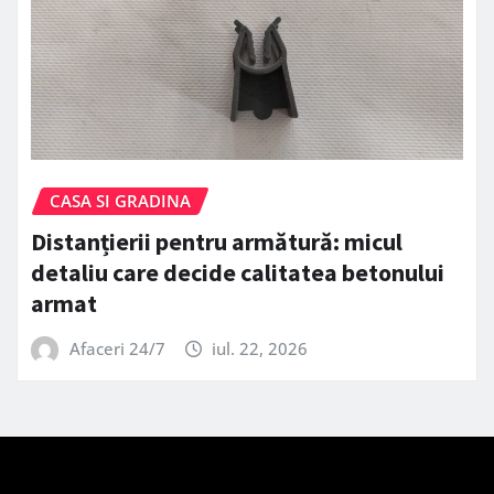
CASA SI GRADINA
Distanțierii pentru armătură: micul
detaliu care decide calitatea betonului
armat
Afaceri 24/7
iul. 22, 2026