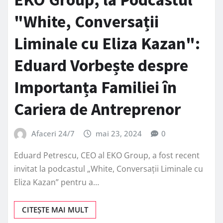
"White, Conversații
Liminale cu Eliza Kazan":
Eduard Vorbește despre
Importanța Familiei în
Cariera de Antreprenor
Afaceri 24/7
mai 23, 2024
0
Eduard Petrescu, CEO al EKO Group, a fost recent
invitat la podcastul „White, Conversații Liminale cu
Eliza Kazan” pentru a…
CITEȘTE MAI MULT