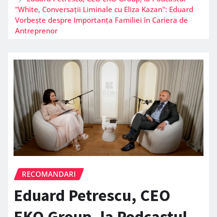
"White, Conversații Liminale cu Eliza Kazan": Eduard
Vorbește despre Importanța Familiei în Cariera de
Antreprenor
RECOMANDARI
Eduard Petrescu, CEO
EKO Group, la Podcastul