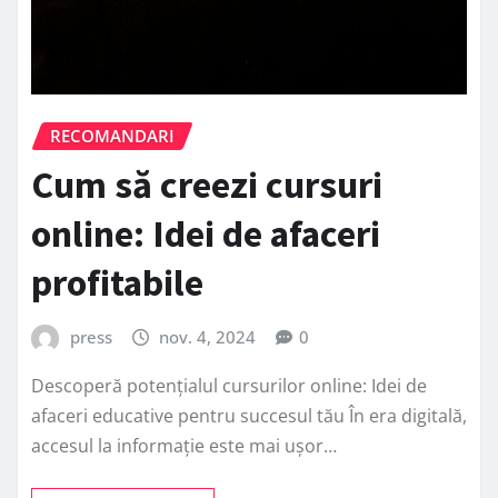
RECOMANDARI
Cum să creezi cursuri
online: Idei de afaceri
profitabile
press
nov. 4, 2024
0
Descoperă potențialul cursurilor online: Idei de
afaceri educative pentru succesul tău În era digitală,
accesul la informație este mai ușor…