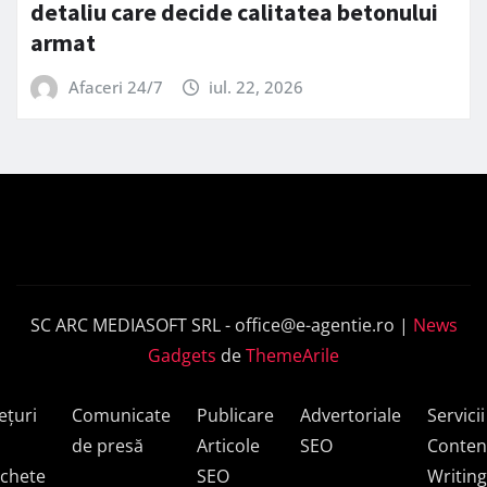
detaliu care decide calitatea betonului
armat
Afaceri 24/7
iul. 22, 2026
SC ARC MEDIASOFT SRL -
office@e-agentie.ro
|
News
Gadgets
de
ThemeArile
ețuri
Comunicate
Publicare
Advertoriale
Servicii
de presă
Articole
SEO
Conten
chete
SEO
Writing