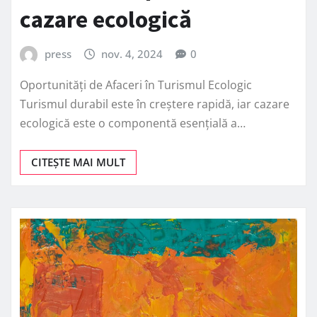
cazare ecologică
press
nov. 4, 2024
0
Oportunități de Afaceri în Turismul Ecologic
Turismul durabil este în creștere rapidă, iar cazare
ecologică este o componentă esențială a…
CITEȘTE MAI MULT