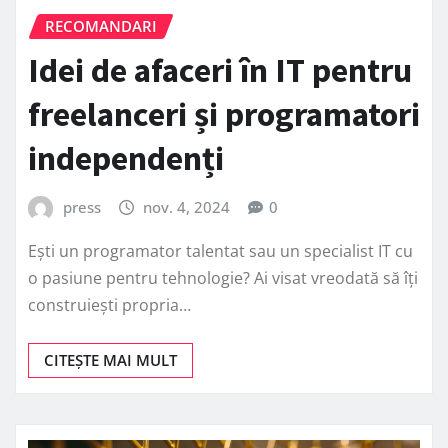
RECOMANDARI
Idei de afaceri în IT pentru
freelanceri și programatori
independenți
press
nov. 4, 2024
0
Ești un programator talentat sau un specialist IT cu
o pasiune pentru tehnologie? Ai visat vreodată să îți
construiești propria…
CITEȘTE MAI MULT