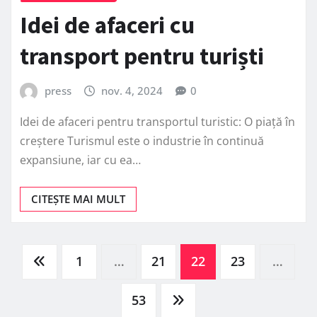
Idei de afaceri cu
transport pentru turiști
press
nov. 4, 2024
0
Idei de afaceri pentru transportul turistic: O piață în
creștere Turismul este o industrie în continuă
expansiune, iar cu ea…
CITEȘTE MAI MULT
Paginație
1
…
21
22
23
…
articole
53