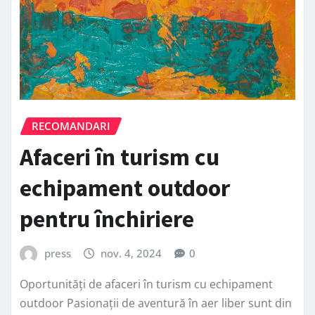
RECOMANDARI
Afaceri în turism cu
echipament outdoor
pentru închiriere
press
nov. 4, 2024
0
Oportunități de afaceri în turism cu echipament
outdoor Pasionații de aventură în aer liber sunt din