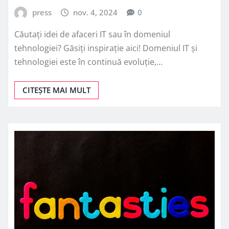
press
nov. 4, 2024
0
Căutați idei de afaceri IT sau în domeniul
tehnologiei? Găsiți inspirație aici! Domeniul IT și
tehnologiei este în continuă evoluție,…
CITEȘTE MAI MULT